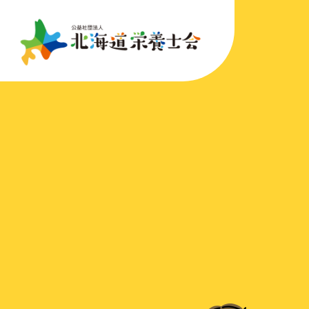
こ
こ
メ
本
こ
こ
イ
文
か
か
ン
へ
ら
ら
メ
移
サ
フ
ニ
動
イ
ッ
ュ
し
ト
タ
ー
ま
内
ー
へ
す
共
メ
移
通
ニ
動
メ
ュ
し
ニ
ー
ま
ュ
す
ー