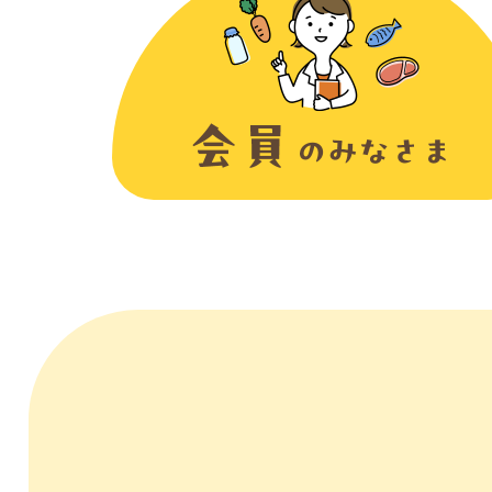
こ
文
か
こ
ら
こ
本
ま
文
で
で
す
。