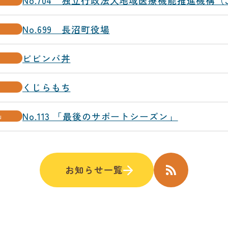
No.704 独立行政法人地域医療機能推進機構（
No.699 長沼町役場
ビビンバ丼
くじらもち
No.113 「最後のサポートシーズン」
」
お知らせ一覧