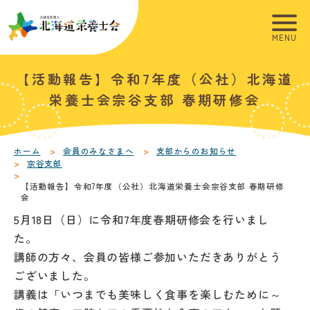
こ
こ
メ
本
こ
こ
イ
文
か
か
ン
へ
ら
ら
メ
移
こ
本
【活動報告】令和7年度（公社）北海道
サ
フ
ニ
動
こ
文
イ
ッ
ュ
し
か
こ
栄養士会宗谷支部 春期研修会
ト
タ
ー
ま
ら
こ
内
ー
へ
す
本
ま
共
メ
移
文
で
ホーム
会員のみなさまへ
支部からのお知らせ
通
ニ
動
宗谷支部
で
メ
ュ
し
す
【活動報告】令和7年度（公社）北海道栄養士会宗谷支部 春期研修
ニ
ー
会
ま
。
ュ
す
5月18日（日）に令和7年度春期研修会を行いまし
ー
た。
講師の方々、会員の皆様ご参加いただきありがとう
ございました。
講義は「いつまでも美味しく食事を楽しむために～