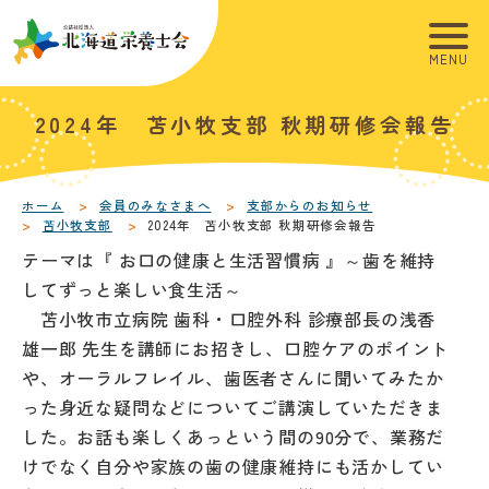
こ
こ
メ
本
こ
こ
イ
文
か
か
ン
へ
ら
ら
メ
移
こ
本
2024年 苫小牧支部 秋期研修会報告
サ
フ
ニ
動
こ
文
イ
ッ
ュ
し
か
こ
ト
タ
ー
ま
ら
こ
内
ー
へ
す
本
ま
ホーム
会員のみなさまへ
支部からのお知らせ
苫小牧支部
2024年 苫小牧支部 秋期研修会報告
共
メ
移
文
で
通
ニ
テーマは『 お口の健康と生活習慣病 』～歯を維持
動
で
メ
ュ
し
してずっと楽しい食生活～
す
ニ
ー
ま
。
苫小牧市立病院 歯科・口腔外科 診療部長の浅香
ュ
す
雄一郎 先生を講師にお招きし、口腔ケアのポイント
ー
や、オーラルフレイル、歯医者さんに聞いてみたか
った身近な疑問などについてご講演していただきま
した。お話も楽しくあっという間の90分で、業務だ
けでなく自分や家族の歯の健康維持にも活かしてい