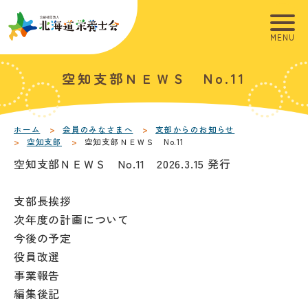
こ
こ
メ
本
こ
こ
イ
文
か
か
ン
へ
ら
ら
メ
移
こ
本
空知支部ＮＥＷＳ No.11
サ
フ
ニ
動
こ
文
イ
ッ
ュ
し
か
こ
ト
タ
ー
ま
ら
こ
内
ー
へ
す
本
ま
ホーム
会員のみなさまへ
支部からのお知らせ
空知支部
空知支部ＮＥＷＳ No.11
共
メ
移
文
で
通
ニ
空知支部ＮＥＷＳ No.11 2026.3.15 発行
動
で
メ
ュ
し
す
ニ
ー
ま
。
支部長挨拶
ュ
す
次年度の計画について
ー
今後の予定
役員改選
事業報告
編集後記