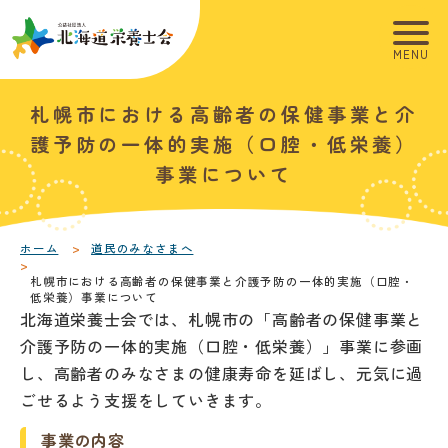
こ
こ
メ
本
こ
こ
イ
文
か
か
ン
へ
ら
ら
メ
移
こ
本
札幌市における高齢者の保健事業と介
サ
フ
ニ
動
こ
文
イ
ッ
ュ
し
か
こ
護予防の一体的実施（口腔・低栄養）
ト
タ
ー
ま
ら
こ
事業について
内
ー
へ
す
本
ま
共
メ
移
文
で
通
ニ
動
で
ホーム
道民のみなさまへ
メ
ュ
し
す
札幌市における高齢者の保健事業と介護予防の一体的実施（口腔・
ニ
ー
ま
。
低栄養）事業について
ュ
す
北海道栄養士会では、札幌市の「高齢者の保健事業と
ー
介護予防の一体的実施（口腔・低栄養）」事業に参画
し、高齢者のみなさまの健康寿命を延ばし、元気に過
ごせるよう支援をしていきます。
事業の内容