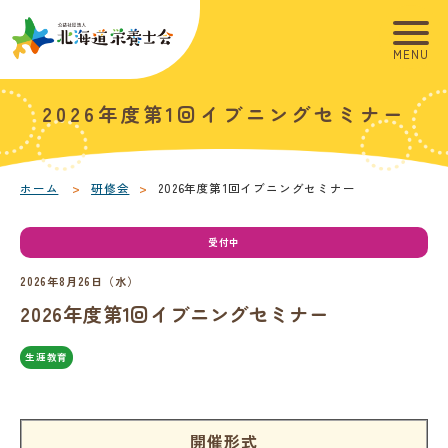
こ
こ
メ
本
こ
こ
イ
文
か
か
ン
へ
ら
ら
メ
移
こ
2026年度第1回イブニングセミナー
サ
フ
ニ
動
こ
イ
ッ
ュ
し
か
ト
タ
ー
ま
ら
内
ー
へ
す
本
ホーム
研修会
2026年度第1回イブニングセミナー
共
メ
移
文
通
ニ
動
で
受付中
メ
ュ
し
す
2026年8月26日（水）
ニ
ー
ま
。
2026年度第1回イブニングセミナー
ュ
す
ー
生涯教育
開催形式