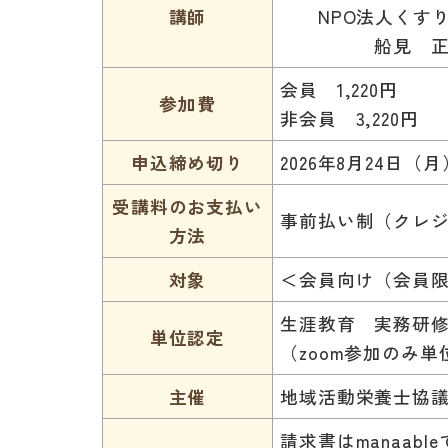
講師
NPO法人くすりと
船見 正範
会員 1,220円
参加費
非会員 3,220円
申込締め切り
2026年8月24日（月
受講料のお支払い
事前払い制（クレ
方法
対象
＜会員向け（会員
生涯教育 実務研
単位認定
（zoom参加のみ単
主催
地域活動栄養士協
請求書はmanaa