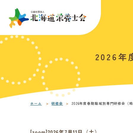
こ
こ
メ
本
こ
こ
イ
文
か
か
ン
へ
ら
ら
メ
移
サ
フ
ニ
動
こ
イ
ッ
ュ
し
こ
ト
タ
202
ー
ま
か
内
ー
へ
す
ら
共
メ
移
本
通
ニ
動
文
メ
ュ
し
で
ニ
ー
ま
す
ュ
す
ホーム
研修会
2026年度春期職域別専門研修会（
。
ー
[zoom]2026年7月11日（土）