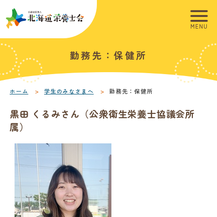
こ
こ
メ
本
こ
こ
イ
文
か
か
ン
へ
ら
ら
メ
移
こ
本
勤務先：保健所
サ
フ
ニ
動
こ
文
イ
ッ
ュ
し
か
こ
ト
タ
ー
ま
ら
こ
内
ー
へ
す
本
ま
ホーム
学生のみなさまへ
勤務先：保健所
共
メ
移
文
で
黒田 くるみさん（公衆衛生栄養士協議会所
通
ニ
動
で
属）
メ
ュ
し
す
ニ
ー
ま
。
ュ
す
ー