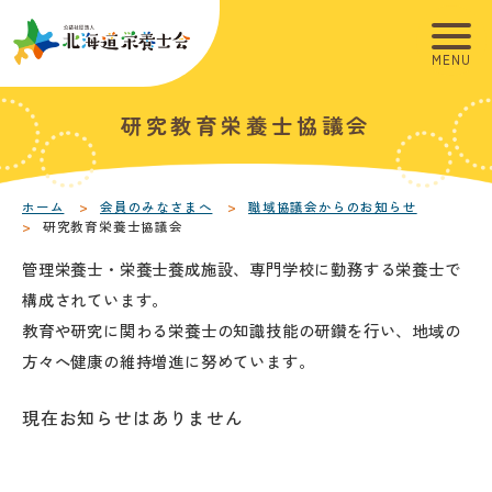
こ
こ
メ
本
こ
こ
イ
文
か
か
ン
へ
ら
ら
メ
移
こ
本
研究教育栄養士協議会
サ
フ
ニ
動
こ
文
イ
ッ
ュ
し
か
こ
ト
タ
ー
ま
ら
こ
内
ー
へ
す
本
ま
ホーム
会員のみなさまへ
職域協議会からのお知らせ
研究教育栄養士協議会
共
メ
移
文
で
通
ニ
動
で
管理栄養士・栄養士養成施設、専門学校に勤務する栄養士で
メ
ュ
し
す
構成されています。
ニ
ー
ま
。
教育や研究に関わる栄養士の知識技能の研鑽を行い、地域の
ュ
す
方々へ健康の維持増進に努めています。
ー
現在お知らせはありません